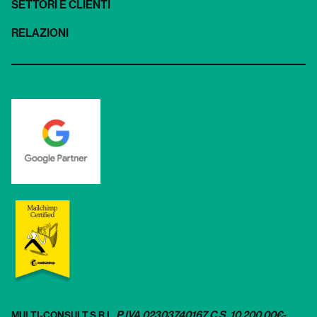
SETTORI E CLIENTI
RELAZIONI
P.IVA 02303740167
C.S. 10.200,00€
-
MULTI-CONSULT S.R.L.