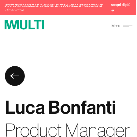
scopri di più
FUTURI POSSIBILI È ONLINE! ENTRA NELL'EVOLUZIONE
D'IMPRESA
→
Menu
Luca Bonfanti
Product Manager