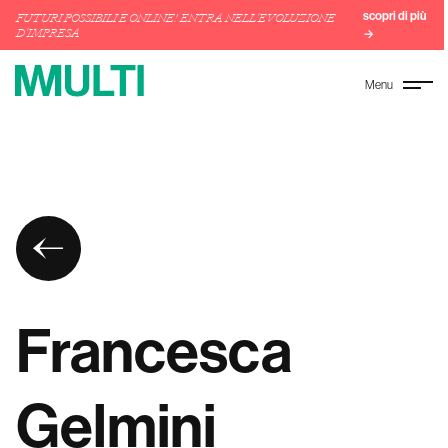
scopri di più
FUTURI POSSIBILI È ONLINE! ENTRA NELL'EVOLUZIONE
D'IMPRESA
→
Menu
Francesca
Gelmini