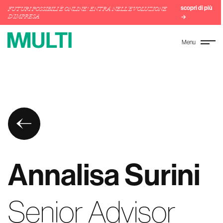
scopri di più
FUTURI POSSIBILI È ONLINE! ENTRA NELL'EVOLUZIONE
D'IMPRESA
→
Menu
Annalisa Surini
Senior Advisor