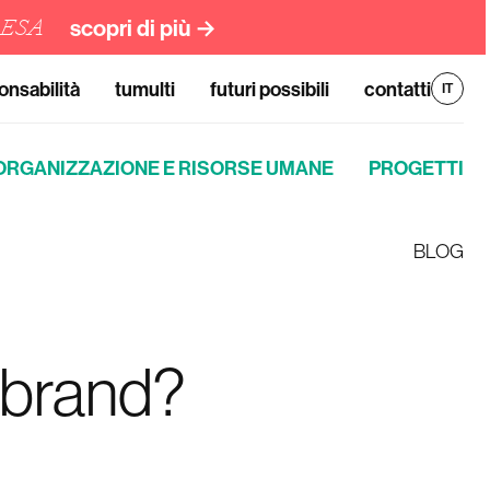
RESA
scopri di più →
onsabilità
tumulti
futuri possibili
contatti
IT
ORGANIZZAZIONE E RISORSE UMANE
PROGETTI
BLOG
o brand?