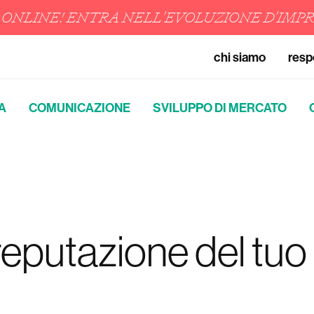
 È ONLINE! ENTRA NELL'EVOLUZIONE D'IMP
chi siamo
resp
A
COMUNICAZIONE
SVILUPPO DI MERCATO
 reputazione del tu