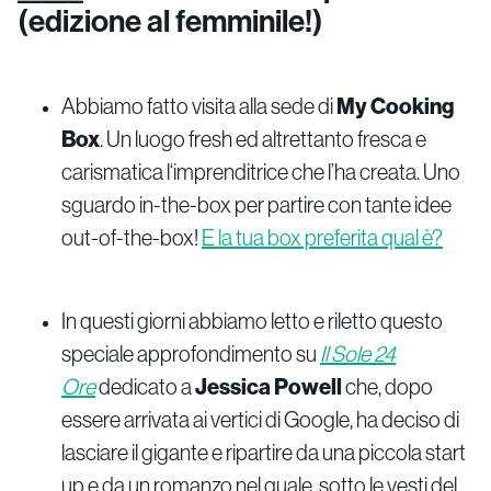
(edizione al femminile!)
Abbiamo fatto visita alla sede di
My Cooking
Box
. Un luogo fresh ed altrettanto fresca e
carismatica l‘imprenditrice che l’ha creata. Uno
sguardo in-the-box per partire con tante idee
out-of-the-box!
E la tua box preferita qual è?
In questi giorni abbiamo letto e riletto questo
speciale approfondimento su
Il Sole 24
Ore
dedicato a
Jessica Powell
che, dopo
essere arrivata ai vertici di Google, ha deciso di
lasciare il gigante e ripartire da una piccola start
up e da un romanzo nel quale, sotto le vesti del