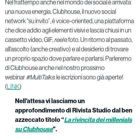
Nel frattempo anche nel mondo dei social è arrivata
una nuova energia. Clubhouse, il nuovo social
network “su invito”, è voice-oriented, una piattaforma
che dice addio agli elementi visivi e lascia chiusi in un
cassetto video, GIF,
reel
e foto. Un ritorno al passato,
all’ascolto (anche creativo) e al desiderio di trovare
un proprio spazio dove parlare e parlarsi. Parleremo
di Clubhouse anche nel nostro prossimo
webinar
#MultiTalks
: le iscrizioni sono già aperte!
(
LINK
)
Nell'attesa vi lasciamo un
approfondimento di Rivista Studio dal ben
azzeccato titolo “
La rivincita dei millenials
su Clubhouse
".