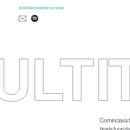
Iscriviti alla newsletter
e al canale
Cominciava tre
tirarla fuori 