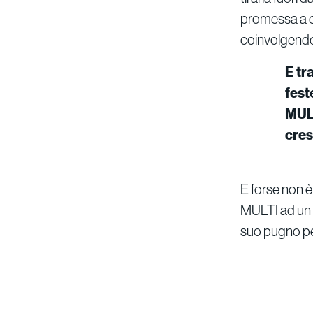
promessa a c
coinvolgendo 
E tr
fest
MULT
cres
E forse non 
MULTI ad un r
suo pugno per