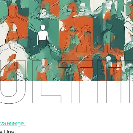
ova energia
,
de. Una