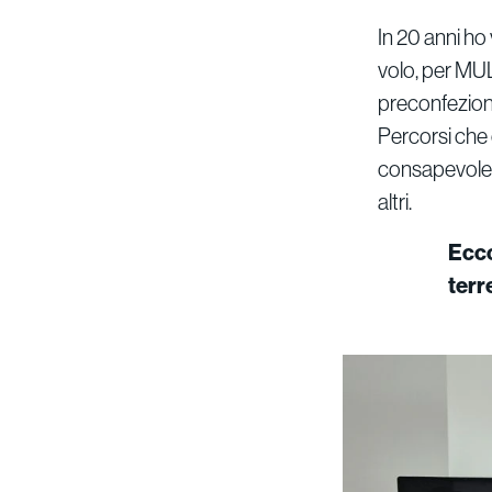
In 20 anni ho 
volo, per MULT
preconfeziona
Percorsi che 
consapevolezz
altri.
Ecco
terr