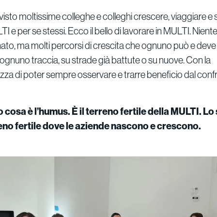
visto moltissime colleghe e colleghi crescere, viaggiare e s
I e per se stessi. Ecco il bello di lavorare in MULTI. Niente
to, ma molti percorsi di crescita che ognuno può e deve 
ognuno traccia, su strade già battute o su nuove. Con la
a di poter sempre osservare e trarre beneficio dal confr
 cosa è l’humus. È il terreno fertile della MULTI. Lo
eno fertile dove le aziende nascono e crescono.