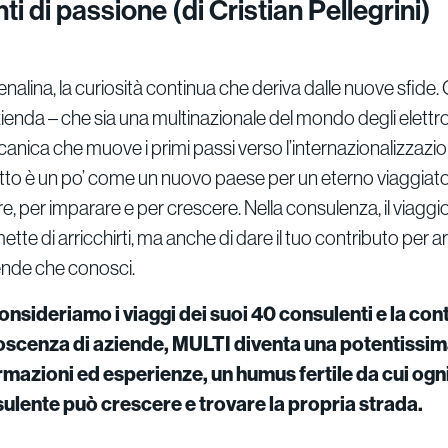
ti di passione (di Cristian Pellegrini)
renalina, la curiosità continua che deriva dalle nuove sfide.
enda – che sia una multinazionale del mondo degli elettr
ccanica che muove i primi passi verso l’internazionalizzazi
to è un po’ come un nuovo paese per un eterno viaggiato
, per imparare e per crescere. Nella consulenza, il viaggio
ette di arricchirti, ma anche di dare il tuo contributo per ar
nde che conosci.
onsideriamo i viaggi dei suoi 40 consulenti e la con
scenza di aziende, MULTI diventa una potentissima
rmazioni ed esperienze, un humus fertile da cui ogn
ulente può crescere e trovare la propria strada.