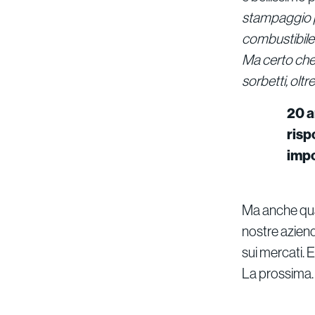
stampaggio pl
combustibile 
Ma certo che
sorbetti, olt
20 a
risp
impo
Ma anche quan
nostre azien
sui mercati. 
La prossima.