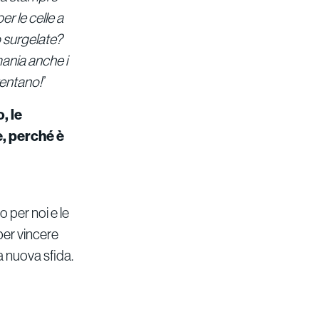
r le celle a
 surgelate?
ania anche i
ventano!
”
, le
e, perché è
 per noi e le
per vincere
a nuova sfida.