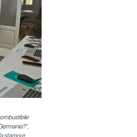
combustibile
n Germania?”
,
fa stampi e