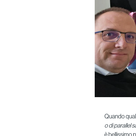
Quando qualc
o di parallel
è bellissimo