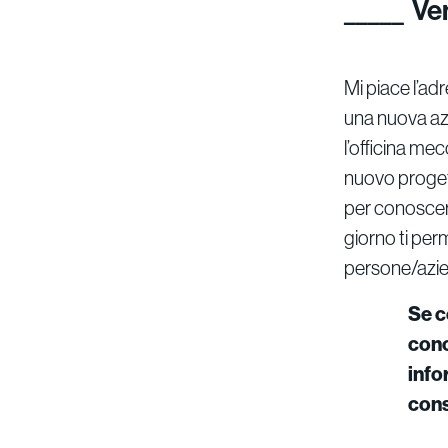
Ven
Mi piace l’ad
una nuova azi
l’officina me
nuovo proget
per conoscere
giorno ti perm
persone/azie
Se c
cono
info
cons