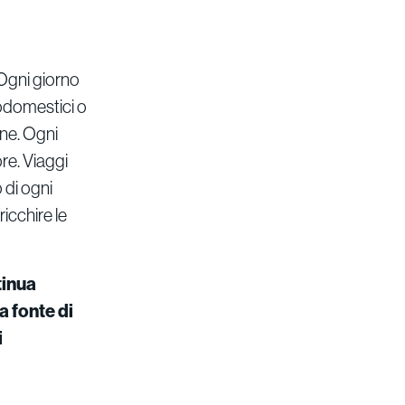
 Ogni giorno
odomestici o
one. Ogni
re. Viaggi
 di ogni
ricchire le
tinua
 fonte di
i