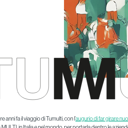
 anni fa il viaggio di Tumulti, con l’
augurio di far girare nu
da MULTI, in Italia e nel mondo, per portarla dentro le azien