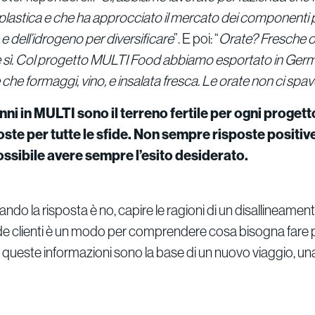
astica e che ha approcciato il mercato dei componenti pe
e dell’idrogeno per diversificare
”. E poi: “
Orate? Fresche o
 sì. Col progetto MULTI Food abbiamo esportato in Germ
re che formaggi, vino, e insalata fresca. Le orate non ci spa
nni in MULTI sono il terreno fertile per ogni progetto
oste per tutte le sfide. Non sempre risposte positiv
ssibile avere sempre l’esito desiderato.
do la risposta è no, capire le ragioni di un disallineamento
de clienti è un modo per comprendere cosa bisogna fare 
E queste informazioni sono la base di un nuovo viaggio, un