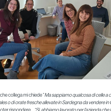
he collega mi chiede “
Ma sappiamo qualcosa di celle a 
 sales o di orate fresche allevate in Sardegna da vendere i
 poter rispondere…
“Sì, abbiamo lavorato per l’azienda che 