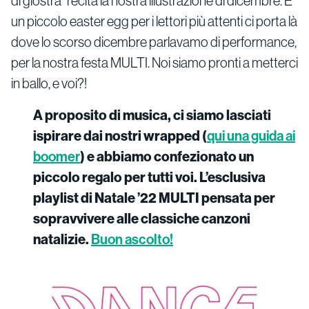
di giostra” recita la nostra illustrazione di dicembre. E
un piccolo easter egg per i lettori più attenti ci porta là
dove lo scorso dicembre parlavamo di performance,
per la nostra festa MULTI. Noi siamo pronti a metterci
in ballo, e voi?!
A proposito di musica, ci siamo lasciati
ispirare dai nostri wrapped (
qui una guida ai
boomer
) e abbiamo confezionato un
piccolo regalo per tutti voi. L’esclusiva
playlist di Natale ’22 MULTI pensata per
sopravvivere alle classiche canzoni
natalizie.
Buon ascolto!