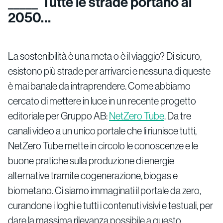
Tutte le strade portano al
2050…
La sostenibilità è una meta o è il viaggio? Di sicuro,
esistono più strade per arrivarci e nessuna di queste
è mai banale da intraprendere. Come abbiamo
cercato di mettere in luce in un recente progetto
editoriale per Gruppo AB:
NetZero Tube
. Da tre
canali video a un unico portale che li riunisce tutti,
NetZero Tube mette in circolo le conoscenze e le
buone pratiche sulla produzione di energie
alternative tramite cogenerazione, biogas e
biometano. Ci siamo immaginati il portale da zero,
curandone i loghi e tutti i contenuti visivi e testuali, per
dare la massima rilevanza possibile a questo