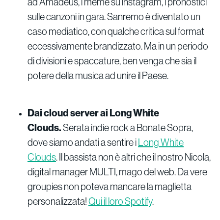
ad Amadeus, i meme su instagram, i pronostici
sulle canzoni in gara. Sanremo è diventato un
caso mediatico, con qualche critica sul format
eccessivamente brandizzato. Ma in un periodo
di divisioni e spaccature, ben venga che sia il
potere della musica ad unire il Paese.
Dai cloud server ai Long White
Clouds.
Serata indie rock a Bonate Sopra,
dove siamo andati a sentire i
Long White
Clouds
. Il bassista non è altri che il nostro Nicola,
digital manager MULTI, mago del web. Da vere
groupies non poteva mancare la maglietta
personalizzata!
Qui il loro Spotify
.