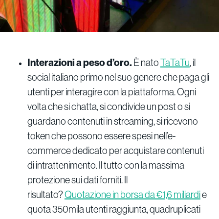
Interazioni a peso d’oro.
È nato
TaTaTu
, il
social italiano primo nel suo genere che paga gli
utenti per interagire con la piattaforma. Ogni
volta che si chatta, si condivide un post o si
guardano contenuti in streaming, si ricevono
token che possono essere spesi nell’e-
commerce dedicato per acquistare contenuti
di intrattenimento. Il tutto con la massima
protezione sui dati forniti. Il
risultato?
Quotazione in borsa da €1,6 miliardi
e
quota 350mila utenti raggiunta, quadruplicati