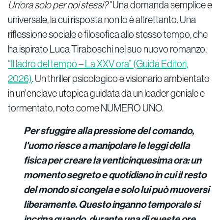
Un’ora solo per noi stessi?”
Una domanda semplice e
universale, la cui risposta non lo è altrettanto. Una
riflessione sociale e filosofica allo stesso tempo, che
ha ispirato Luca Tiraboschi nel suo nuovo romanzo,
“Il ladro del tempo – La XXV ora” (Guida Editori,
2026)
. Un thriller psicologico e visionario ambientato
in un'enclave utopica guidata da un leader geniale e
tormentato, noto come NUMERO UNO.
Per sfuggire alla pressione del comando,
l'uomo riesce a manipolare le leggi della
fisica per creare la venticinquesima ora: un
momento segreto e quotidiano in cui il resto
del mondo si congela e solo lui può muoversi
liberamente. Questo inganno temporale si
incrina quando, durante una di queste ore