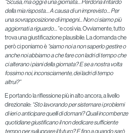
“Scusa, ma oggi è una giornata… Perdona il ritardo
della mia risposta… A causa di un imprevisto… Per
una sovrapposizione di impegni… Non ci siamo più
aggiornati a riguardo…”
e così via. Ovviamente, tutto
trova una giustificazione plausibile. La domanda che
però ci poniamo è
“siamo noi a non saperlo gestire o
anche noi abbiamo a che fare con ladri di tempo che
ci alterano i piani della giornata? E se a nostra volta
fossimo noi, inconsciamente, dei ladri di tempo
altrui?”
E portando la riflessione più in alto ancora, a livello
direzionale:
“Sto lavorando per sistemare i problemi
di ieri o anticipare quelli di domani? Quali incombenze
quotidiane giustificano il non dedicare sufficiente
tempo per sviluppare il futuro? E fino a quando sarò