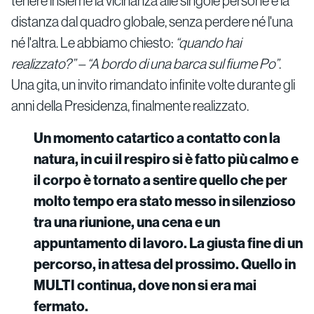
tenere insieme la vicinanza alle singole persone e la
distanza dal quadro globale, senza perdere né l'una
né l'altra. Le abbiamo chiesto:
“quando hai
realizzato?” – “A bordo di una barca sul fiume Po”
.
Una gita, un invito rimandato infinite volte durante gli
anni della Presidenza, finalmente realizzato.
Un momento catartico a contatto con la
natura, in cui il respiro si è fatto più calmo e
il corpo è tornato a sentire quello che per
molto tempo era stato messo in silenzioso
tra una riunione, una cena e un
appuntamento di lavoro. La giusta fine di un
percorso, in attesa del prossimo. Quello in
MULTI continua, dove non si era mai
fermato.