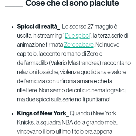
Cose che ci sono piaciute
Spicci di realtà_
Lo scorso 27 maggio è
uscita in streaming “
Due spicci
”, la terza serie di
animazione firmata
Zerocalcare
. Nel nuovo
capitolo, l’accento romano di Zero e
dell’armadillo (Valerio Mastrandrea) raccontano
relazioni tossiche, violenza quotidiana e valore
dell’amicizia con un’ironia amara e che fa
riflettere. Non siamo dei critici cinematografici,
ma due spicci sulla serie noi li puntiamo!
Kings of New York_
Quando i New York
Knicks, la squadra NBA della grande mela,
vincevano il loro ultimo titolo era appena